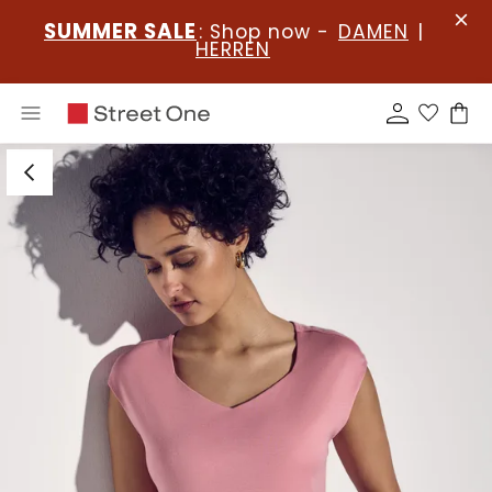
SUMMER SALE
: Shop now -
DAMEN
|
HERREN