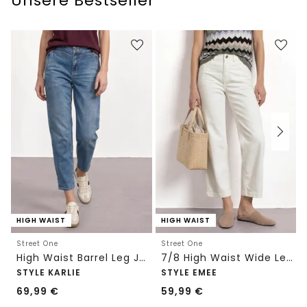
Unsere Bestseller
HIGH WAIST
HIGH WAIST
Street One
Street One
High Waist Barrel Leg Jeans im Loose Fit
7/8 High Waist Wide Leg Jeans im Loose Fit
STYLE KARLIE
STYLE EMEE
69,99
€
59,99
€