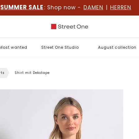
SUMMER SALE
: Shop now -
DAMEN
|
HERREN
Most wanted
Street One Studio
August collection
rts
Shirt mit Dekotape