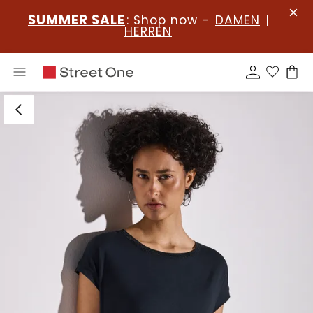
SUMMER SALE
: Shop now -
DAMEN
|
HERREN