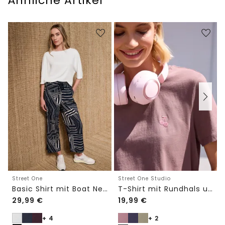
Ähnliche Artikel
Street One
Street One Studio
Basic Shirt mit Boat Neck und Elastikbund
T-Shirt mit Rundhals und Embroidery-Detail
29,99
€
19,99
€
+ 4
+ 2