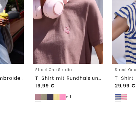
Street One Studio
Street On
Shirtbluse mit Embroidery-Front
T-Shirt mit Rundhals und Embroidery-Detail
19,99
€
29,99
€
+ 1