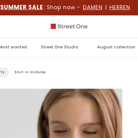
SUMMER SALE
: Shop now -
DAMEN
|
HERREN
Most wanted
Street One Studio
August collection
rts
Shirt in Unifarbe