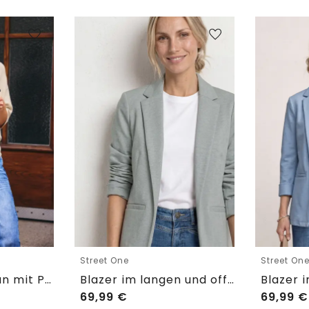
Street One
Street On
Kurzarm Cardigan mit Polokragen
Blazer im langen und offenen Schnitt
69,99
€
69,99
€