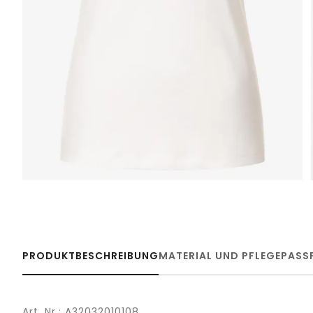
PRODUKTBESCHREIBUNG
MATERIAL UND PFLEGE
PASS
Art. Nr.: A32032010108