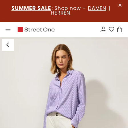
SUMMER SALE
: Shop now -
DAMEN
|
HERREN