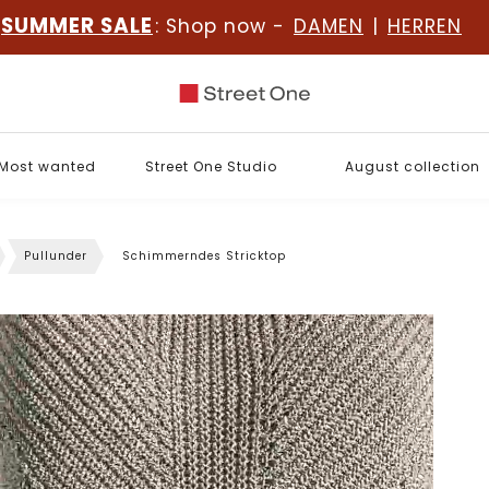
SUMMER SALE
: Shop now -
DAMEN
|
HERREN
Most wanted
Street One Studio
August collection
Pullunder
Schimmerndes Stricktop