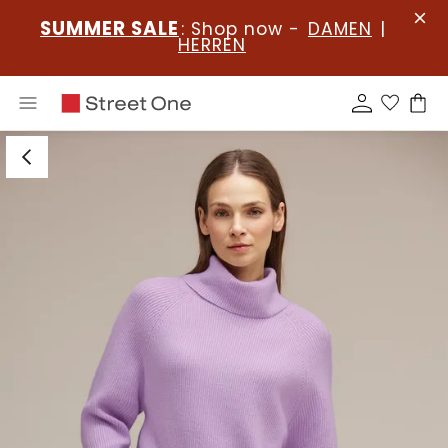
SUMMER SALE
: Shop now -
DAMEN
|
HERREN