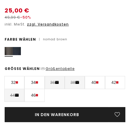
25,00
€
49,99
€
-50%
inkl. MwSt.
zzgl. Versandkosten
FARBE WÄHLEN
|
nomad brown
GRÖSSE WÄHLEN
Größentabelle
|
32
34
36
38
40
42
44
46
IN DEN WARENKORB