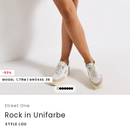
-50%
MODEL: 1,78M | GRÖSSE: 36
Street One
Rock in Unifarbe
-
STYLE LOU