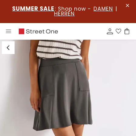
SUMMER SALE
: Shop now -
DAMEN
|
HERREN