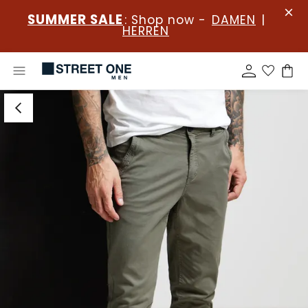
SUMMER SALE
: Shop now -
DAMEN
|
HERREN