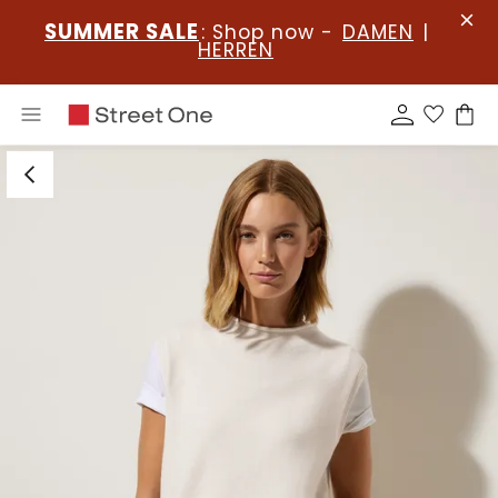
SUMMER SALE
: Shop now -
DAMEN
|
HERREN