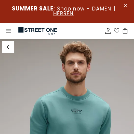
SUMMER SALE
: Shop now -
DAMEN
|
HERREN