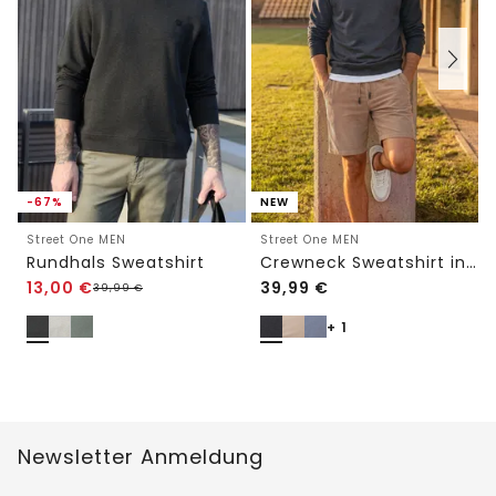
-67%
NEW
Street One MEN
Street One MEN
Rundhals Sweatshirt
Crewneck Sweatshirt in Unifarbe
13,00
€
39,99
€
39,99
€
+ 1
Newsletter Anmeldung