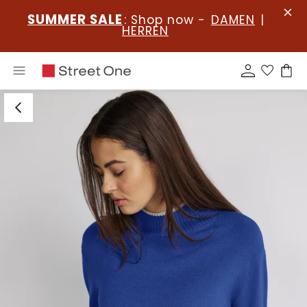
SUMMER SALE
: Shop now -
DAMEN
|
HERREN