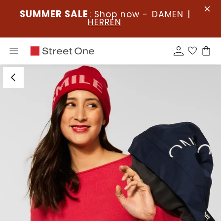
SUMMER SALE
: Shop now -
DAMEN
|
HERREN