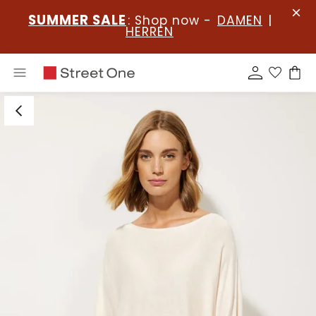
SUMMER SALE
: Shop now -
DAMEN
|
HERREN