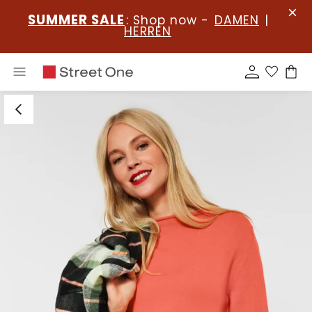
SUMMER SALE
: Shop now -
DAMEN
|
HERREN