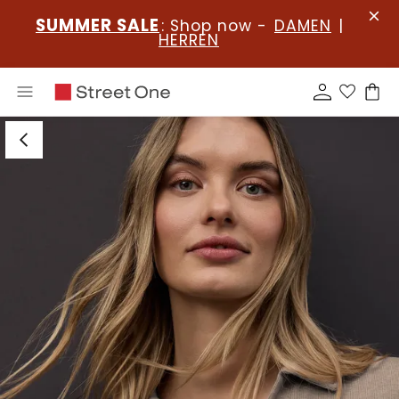
SUMMER SALE
: Shop now -
DAMEN
|
HERREN