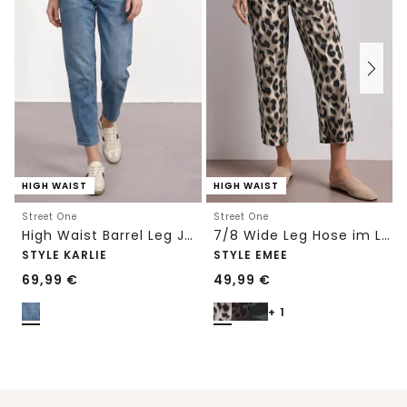
HIGH WAIST
HIGH WAIST
Street One
Street One
High Waist Barrel Leg Jeans im Loose Fit
7/8 Wide Leg Hose im Loose Fit mit Print
STYLE KARLIE
STYLE EMEE
69,99
€
49,99
€
+ 1