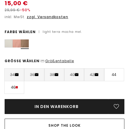
15,00
€
29,99
€
-50%
inkl. MwSt.
zzgl. Versandkosten
FARBE WÄHLEN
|
light terra mocha mel.
GRÖSSE WÄHLEN
Größentabelle
|
34
36
38
40
42
44
46
IN DEN WARENKORB
SHOP THE LOOK