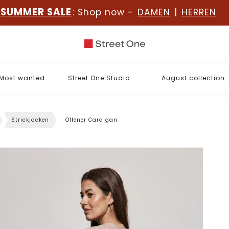
SUMMER SALE
: Shop now -
DAMEN
|
HERREN
Most wanted
Street One Studio
August collection
Strickjacken
Offener Cardigan