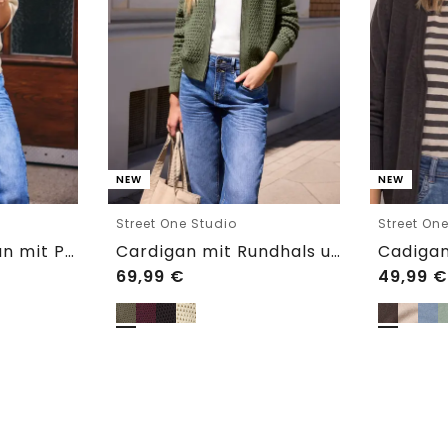
NEW
NEW
Street One Studio
Street On
Kurzarm Cardigan mit Polokragen
Cardigan mit Rundhals und Zipper
69,99
€
49,99
€