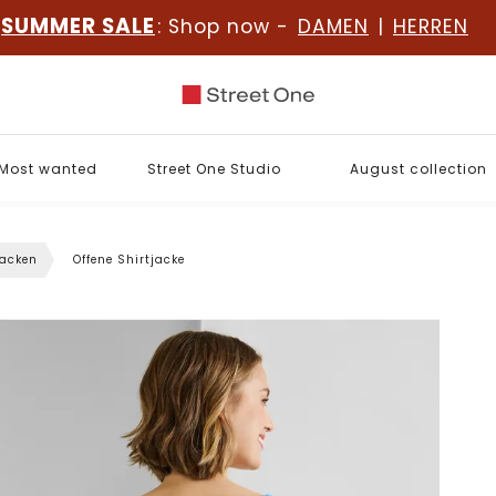
SUMMER SALE
: Shop now -
DAMEN
|
HERREN
Most wanted
Street One Studio
August collection
jacken
Offene Shirtjacke