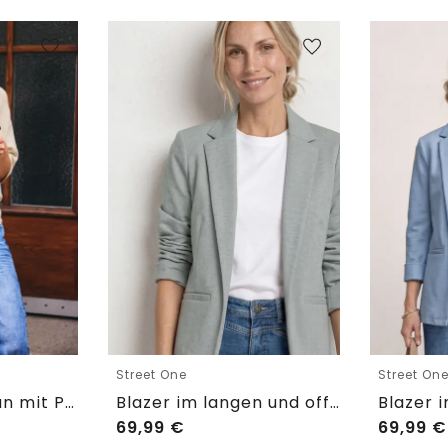
Street One
Street On
Kurzarm Cardigan mit Polokragen
Blazer im langen und offenen Schnitt
69,99
€
69,99
€