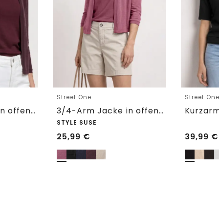
Street One
Street On
3/4-Arm Jacke in offener Passform
3/4-Arm Jacke in offener Passform
STYLE SUSE
25,99
€
39,99
€