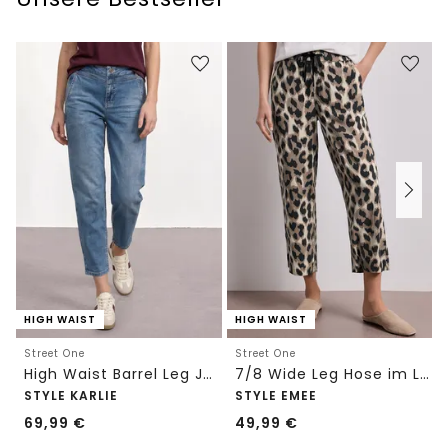
HIGH WAIST
HIGH WAIST
Street One
Street One
High Waist Barrel Leg Jeans im Loose Fit
7/8 Wide Leg Hose im Loose Fit mit Print
STYLE KARLIE
STYLE EMEE
69,99
€
49,99
€