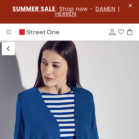
SUMMER SALE
: Shop now -
DAMEN
|
HERREN