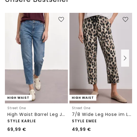
HIGH WAIST
HIGH WAIST
Street One
Street One
High Waist Barrel Leg Jeans im Loose Fit
7/8 Wide Leg Hose im Loose Fit mit Print
STYLE KARLIE
STYLE EMEE
69,99
€
49,99
€