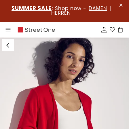
SUMMER SALE
: Shop now -
DAMEN
|
HERREN