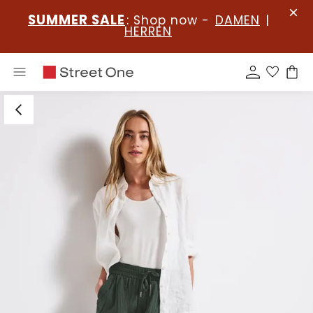
SUMMER SALE
: Shop now -
DAMEN
|
HERREN