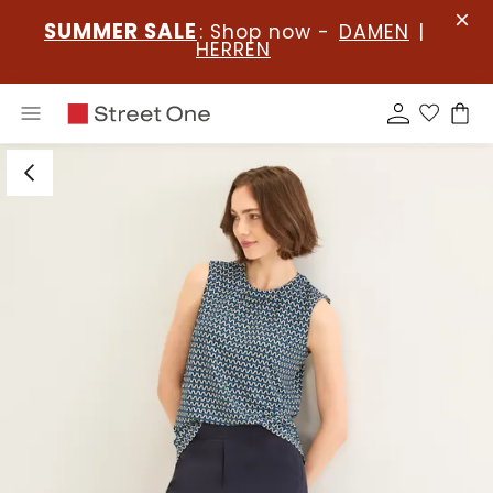
SUMMER SALE
: Shop now -
DAMEN
|
HERREN