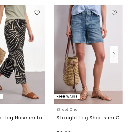
T
HIGH WAIST
e
Street One
7/8 Wide Leg Hose im Loose Fit
Straight Leg Shorts im Casual Fit