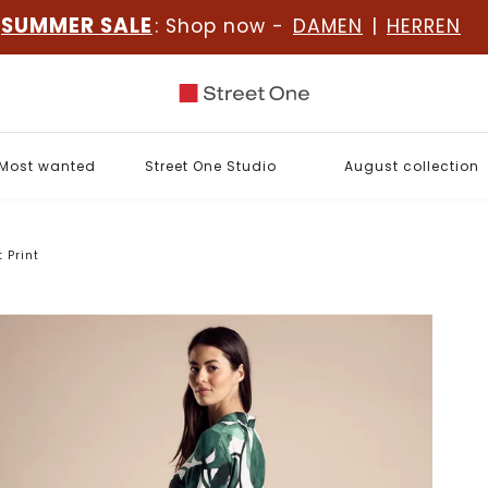
SUMMER SALE
: Shop now -
DAMEN
|
HERREN
Most wanted
Street One Studio
August collection
t Print