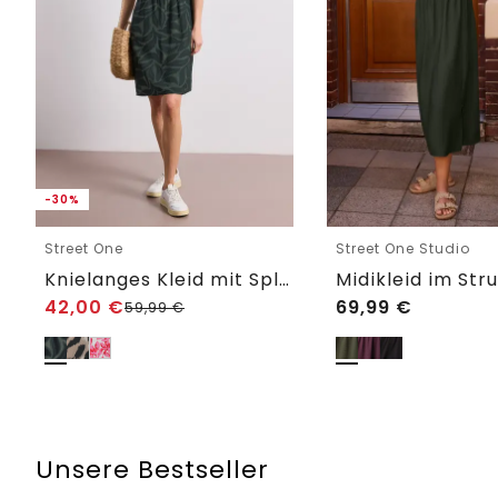
-30%
Street One
Street One Studio
Knielanges Kleid mit Split Neck und Print
42,00
€
69,99
€
59,99
€
Unsere Bestseller