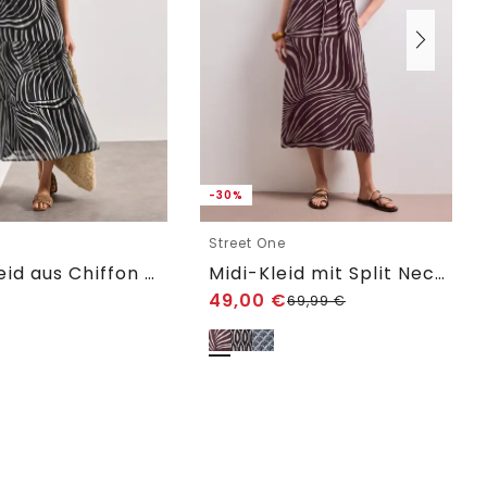
-30%
e
Street One
Maxi-Kleid aus Chiffon mit Print
Midi-Kleid mit Split Neck und Zipper
49,00
€
69,99
€