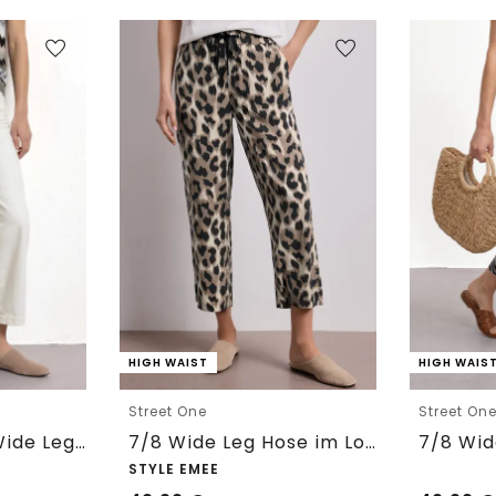
HIGH WAIST
HIGH WAIS
Street One
Street On
7/8 High Waist Wide Leg Jeans im Loose Fit
7/8 Wide Leg Hose im Loose Fit mit Print
STYLE EMEE