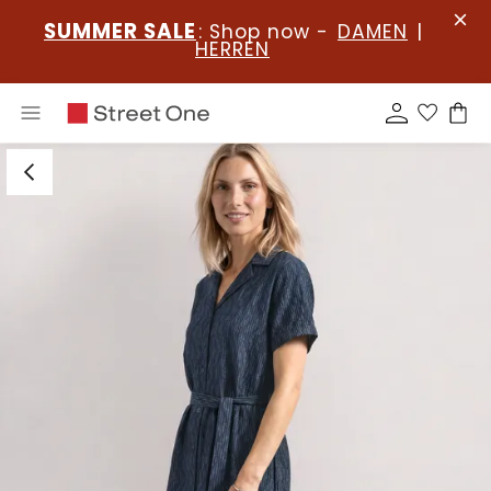
SUMMER SALE
: Shop now -
DAMEN
|
HERREN