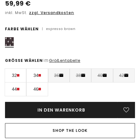
59,99
€
inkl. MwSt.
zzgl. Versandkosten
FARBE WÄHLEN
|
espresso brown
GRÖSSE WÄHLEN
Größentabelle
|
32
34
36
38
40
42
44
46
IN DEN WARENKORB
SHOP THE LOOK