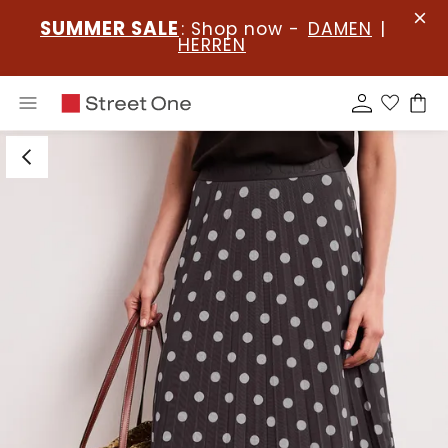
SUMMER SALE
: Shop now -
DAMEN
|
HERREN