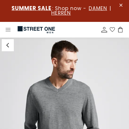
SUMMER SALE
: Shop now -
DAMEN
|
HERREN