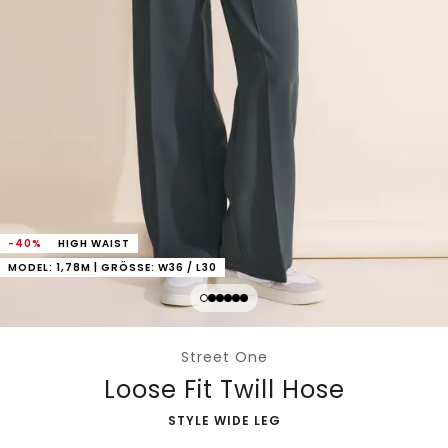
-40%
HIGH WAIST
MODEL: 1,78M | GRÖSSE: W36 / L30
Street One
Loose Fit Twill Hose
-
STYLE WIDE LEG