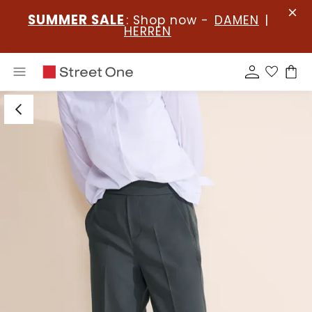
SUMMER SALE
: Shop now -
DAMEN
|
HERREN