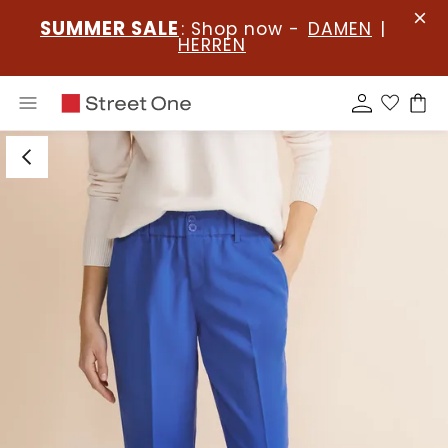
SUMMER SALE
: Shop now -
DAMEN
|
HERREN