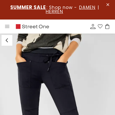
SUMMER SALE
: Shop now -
DAMEN
|
HERREN