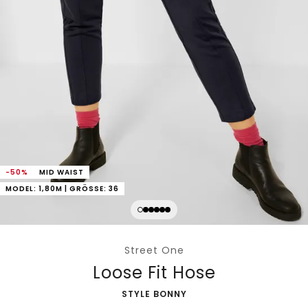
-50%
MID WAIST
MODEL: 1,80M | GRÖSSE: 36
Street One
Loose Fit Hose
-
STYLE BONNY