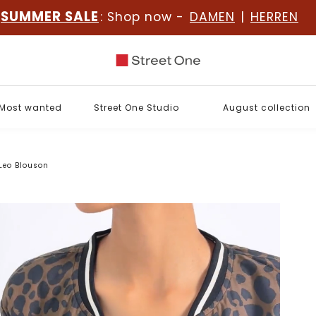
SUMMER SALE
: Shop now -
DAMEN
|
HERREN
Most wanted
Street One Studio
August collection
Leo Blouson