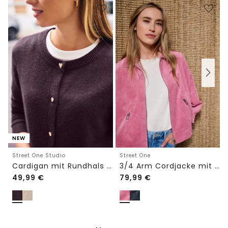
NEW
Street One Studio
Street One
Cardigan mit Rundhals und Knöpfen
3/4 Arm Cordjacke mit Hemdkragen
49,99
€
79,99
€