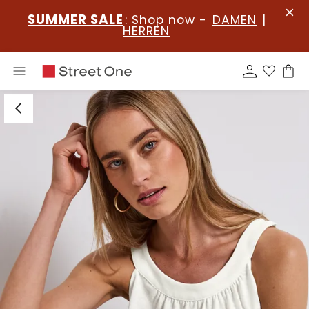
SUMMER SALE
: Shop now -
DAMEN
|
HERREN