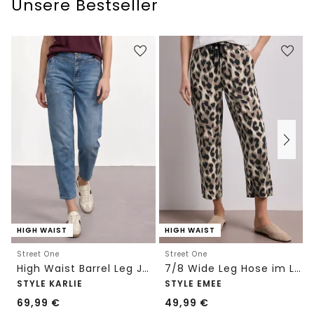
Unsere Bestseller
HIGH WAIST
HIGH WAIST
Street One
Street One
High Waist Barrel Leg Jeans im Loose Fit
7/8 Wide Leg Hose im Loose Fit mit Print
STYLE KARLIE
STYLE EMEE
69,99
€
49,99
€