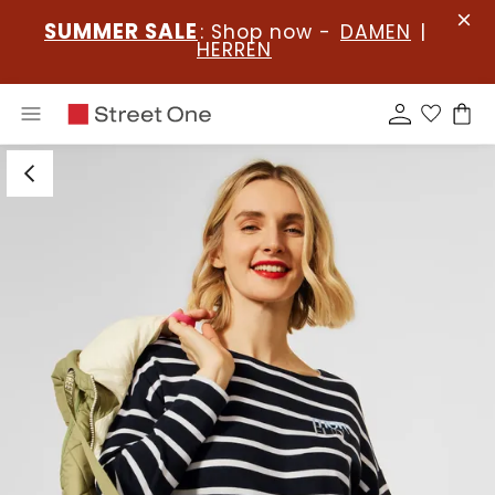
SUMMER SALE
: Shop now -
DAMEN
|
HERREN