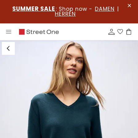
SUMMER SALE
: Shop now -
DAMEN
|
HERREN