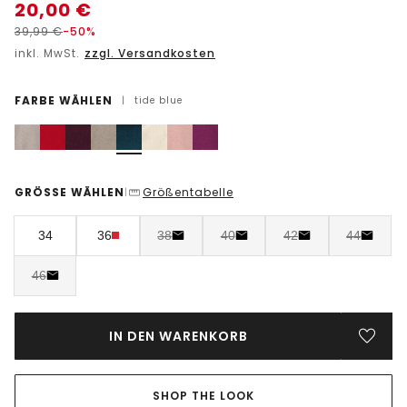
20,00
€
39,99
€
-50%
inkl. MwSt.
zzgl. Versandkosten
FARBE WÄHLEN
|
tide blue
GRÖSSE WÄHLEN
Größentabelle
|
34
36
38
40
42
44
46
IN DEN WARENKORB
SHOP THE LOOK