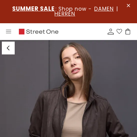
SUMMER SALE
: Shop now -
DAMEN
|
HERREN