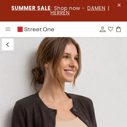
SUMMER SALE
: Shop now -
DAMEN
|
HERREN