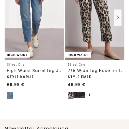
HIGH WAIST
HIGH WAIST
Street One
Street One
High Waist Barrel Leg Jeans im Loose Fit
7/8 Wide Leg Hose im Loose Fit mit Print
STYLE KARLIE
STYLE EMEE
69,99
€
49,99
€
+ 1
Newsletter Anmeldung