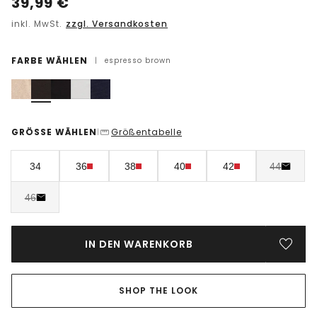
39,99
€
inkl. MwSt.
zzgl. Versandkosten
FARBE WÄHLEN
|
espresso brown
GRÖSSE WÄHLEN
Größentabelle
|
34
36
38
40
42
44
46
IN DEN WARENKORB
SHOP THE LOOK