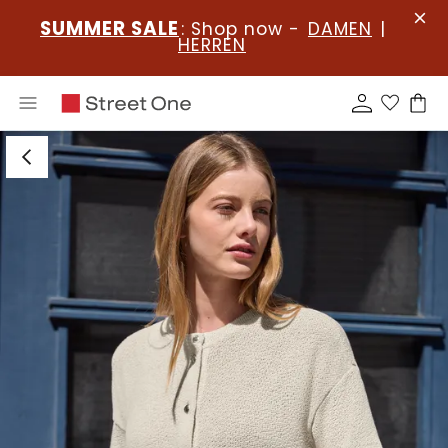
SUMMER SALE
: Shop now -
DAMEN
|
HERREN