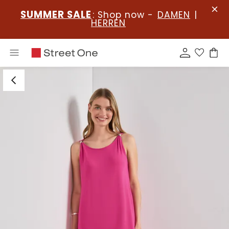
SUMMER SALE
: Shop now -
DAMEN
|
HERREN