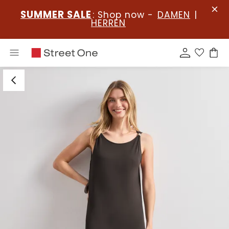
SUMMER SALE
: Shop now -
DAMEN
|
HERREN