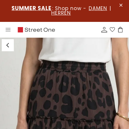
SUMMER SALE
: Shop now -
DAMEN
|
HERREN