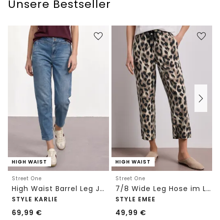
Unsere Bestseller
HIGH WAIST
HIGH WAIST
Street One
Street One
High Waist Barrel Leg Jeans im Loose Fit
7/8 Wide Leg Hose im Loose Fit mit Print
STYLE KARLIE
STYLE EMEE
69,99
€
49,99
€