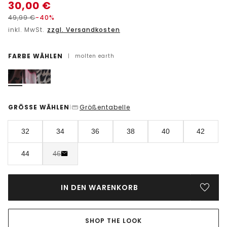
30,00
€
49,99
€
-40%
inkl. MwSt.
zzgl. Versandkosten
FARBE WÄHLEN
|
molten earth
GRÖSSE WÄHLEN
Größentabelle
|
32
34
36
38
40
42
44
46
IN DEN WARENKORB
SHOP THE LOOK