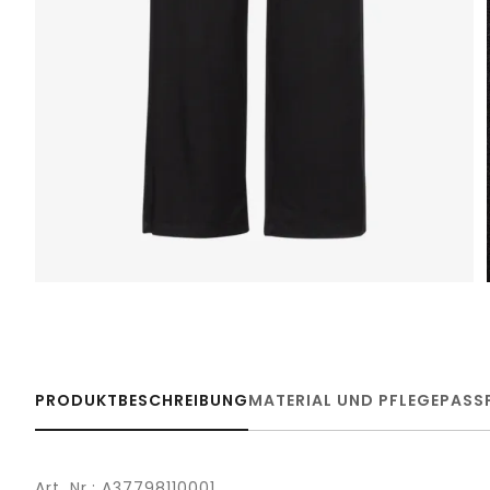
PRODUKTBESCHREIBUNG
MATERIAL UND PFLEGE
PASS
Art. Nr.: A37798110001