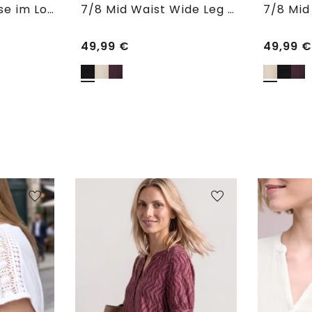
7/8 Wide Leg Hose im Loose Fit
7/8 Mid Waist Wide Leg Hose im Leinen-Look
49,99
€
49,99
€