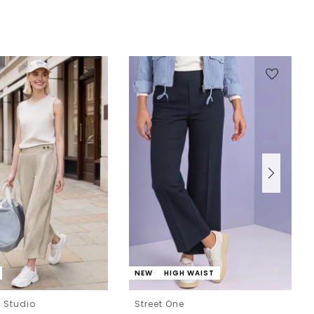
NEW
HIGH WAIST
e Studio
Street One