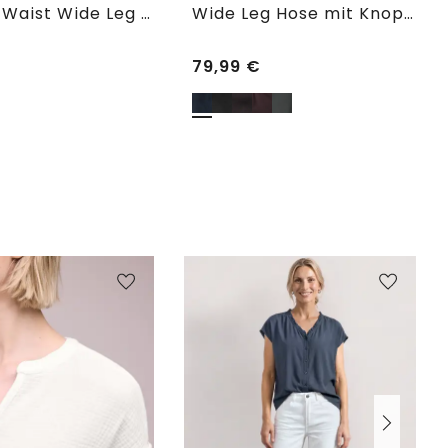
7/8 Mid Waist Wide Leg Hose im Leinen-Look
Wide Leg Hose mit Knopfdetails
79,99
€