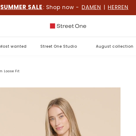
SUMMER SALE
: Shop now -
DAMEN
|
HERREN
Most wanted
Street One Studio
August collection
m Loose Fit