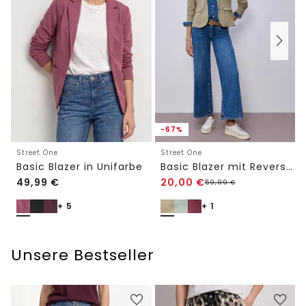
-67%
Street One
Street One
Basic Blazer in Unifarbe
Basic Blazer mit Reverskragen
49,99
€
20,00
€
59,99
€
+ 5
+ 1
Unsere Bestseller