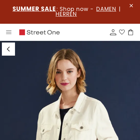
SUMMER SALE
: Shop now -
DAMEN
|
HERREN