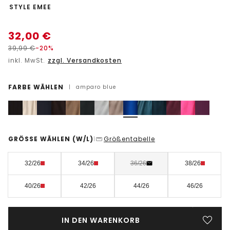
-
STYLE EMEE
32,00
€
39,99
€
-20%
inkl. MwSt.
zzgl. Versandkosten
FARBE WÄHLEN
|
amparo blue
GRÖSSE WÄHLEN
(W/L)
Größentabelle
|
32/26
34/26
36/26
38/26
40/26
42/26
44/26
46/26
IN DEN WARENKORB