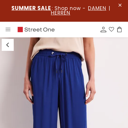
SUMMER SALE
: Shop now -
DAMEN
|
HERREN