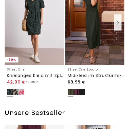
-30%
Street One
Street One Studio
Knielanges Kleid mit Split Neck und Print
Midikleid im Strukturmix mit Rundhals
42,00
€
69,99
€
59,99
€
Unsere Bestseller