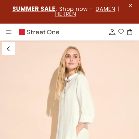
SUMMER SALE
: Shop now -
DAMEN
|
HERREN