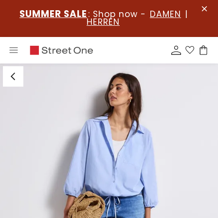
SUMMER SALE
: Shop now -
DAMEN
|
HERREN