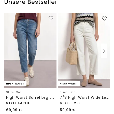
Unsere Bestseller
HIGH WAIST
HIGH WAIST
Street One
Street One
High Waist Barrel Leg Jeans im Loose Fit
7/8 High Waist Wide Leg Jeans im Loose Fit
STYLE KARLIE
STYLE EMEE
69,99
€
59,99
€