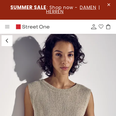
SUMMER SALE
: Shop now -
DAMEN
|
HERREN