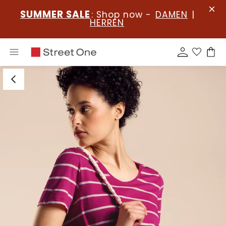
SUMMER SALE
: Shop now -
DAMEN
|
HERREN