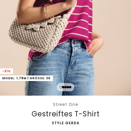
-31%
MODEL: 1,78M | GRÖSSE: 36
Street One
Gestreiftes T-Shirt
-
STYLE GERDA