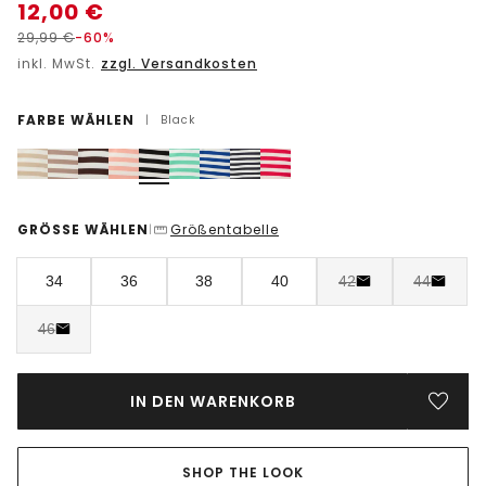
12,00
€
29,99
€
-60%
inkl. MwSt.
zzgl. Versandkosten
FARBE WÄHLEN
|
Black
GRÖSSE WÄHLEN
Größentabelle
|
34
36
38
40
42
44
46
IN DEN WARENKORB
SHOP THE LOOK