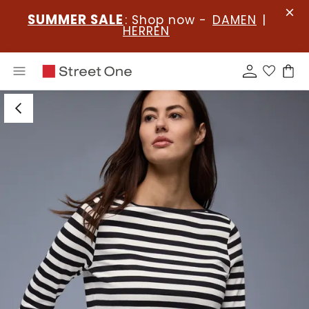
SUMMER SALE
: Shop now -
DAMEN
|
HERREN