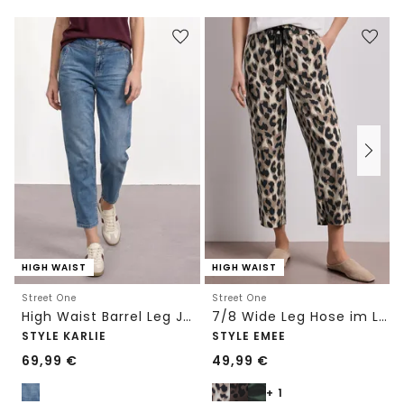
HIGH WAIST
HIGH WAIST
Street One
Street One
High Waist Barrel Leg Jeans im Loose Fit
7/8 Wide Leg Hose im Loose Fit mit Print
STYLE KARLIE
STYLE EMEE
69,99
€
49,99
€
+ 1