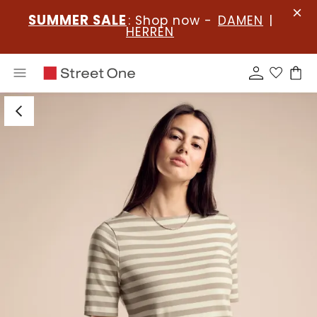
SUMMER SALE
: Shop now -
DAMEN
|
HERREN