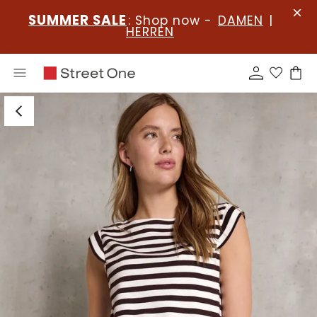
SUMMER SALE
: Shop now -
DAMEN
|
HERREN