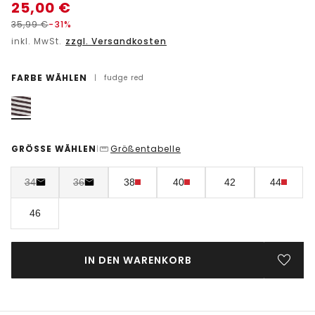
25,00
€
35,99
€
-31%
inkl. MwSt.
zzgl. Versandkosten
FARBE WÄHLEN
|
fudge red
GRÖSSE WÄHLEN
Größentabelle
|
34
36
38
40
42
44
46
IN DEN WARENKORB