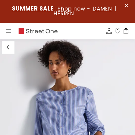
SUMMER SALE
: Shop now -
DAMEN
|
HERREN